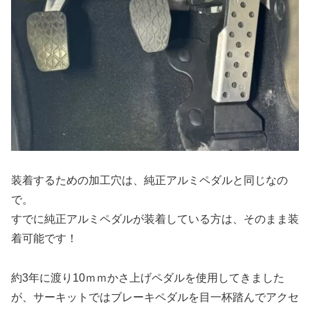
装着するための加工穴は、純正アルミペダルと同じなの
で。
すでに純正アルミペダルが装着している方は、そのまま装
着可能です！
約3年に渡り10ｍｍかさ上げペダルを使用してきました
が、サーキットではブレーキペダルを目一杯踏んでアクセ