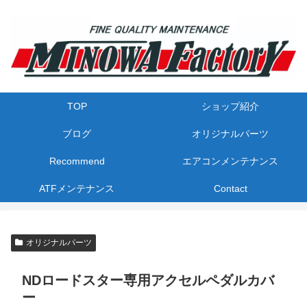
TOP
ショップ紹介
ブログ
オリジナルパーツ
Recommend
エアコンメンテナンス
ATFメンテナンス
Contact
オリジナルパーツ
NDロードスター専用アクセルペダルカバ
ー