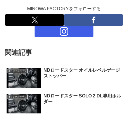
MINOWA FACTORYをフォローする
関連記事
NDロードスター オイルレベルゲージ
オリジナルパーツ
ストッパー
NDロードスター SOLO 2 DL専用ホル
オリジナルパーツ
ダー