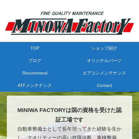
TOP
ショップ紹介
ブログ
オリジナルパーツ
Recommend
エアコンメンテナンス
ATFメンテナンス
Contact
MINIWA FACTORYは国の資格を受けた認
証工場です
自動車整備士として長年培ってきた経験を生か
し、クオリティーの高い故障診断、車検整備、