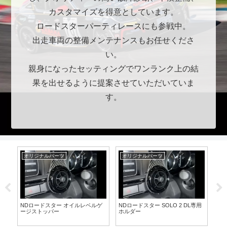
カスタマイズを得意としています。
ロードスターパーティレースにも参戦中。
出走車両の整備メンテナンスもお任せくださ
い。
親身になったセッティングでワンランク上の結
果を出せるように提案させていただいていま
す。
オリジナルパーツ
オリジナルパーツ
ト
NDロードスター オイルレベルゲ
NDロードスター SOLO 2 DL専用
ロー
ージストッパー
ホルダー
３