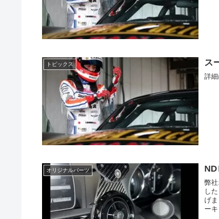
ス
トピックス
詳細
N
オリジナルパーツ
弊社
した
げま
ーキ