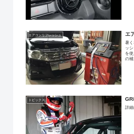
エ
エアコンリフレッシュ
暑く
ッシ
を使
の補
GR
トピックス
詳細