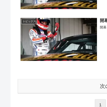
開
トピックス
開幕
次
1